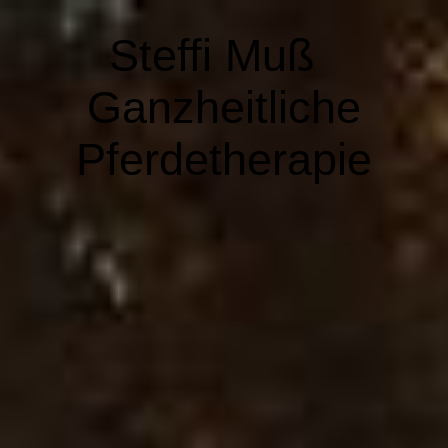
Steffi Muß
Ganzheitliche
Pferdetherapie