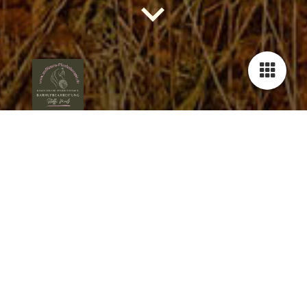
Herzlich Willkommen
Herzlich Willkommen auf meiner Seite.
Mein Name ist Steffi Muß und ich habe mich auf die
ganzheitliche Pferdetherapie spezialisiert. Meine Schwerpunkte
sind die Barhufbearbeitung (Huforthopädie), Osteopathie,
Physiotherapie, Faszienbehandlung, Energiearbeit, sowie