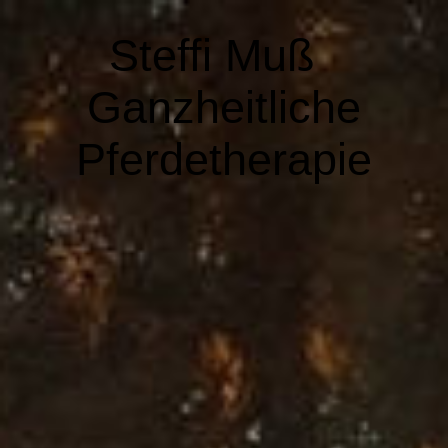
Steffi Muß
Ganzheitliche
Pferdetherapie